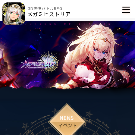
3D爽快バトルRPG
メガミヒストリア