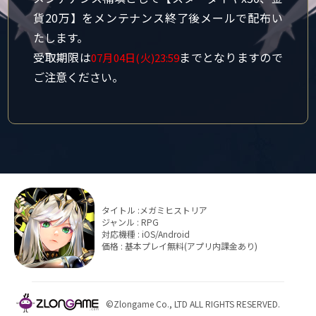
貨20万】をメンテナンス終了後メールで配布い
たします。
受取期限は
までとなりますので
07月04日(火)23:59
ご注意ください。
タイトル :メガミヒストリア
ジャンル : RPG
対応機種 : iOS/Android
価格 : 基本プレイ無料(アプリ内課金あり)
©Zlongame Co., LTD ALL RIGHTS RESERVED.