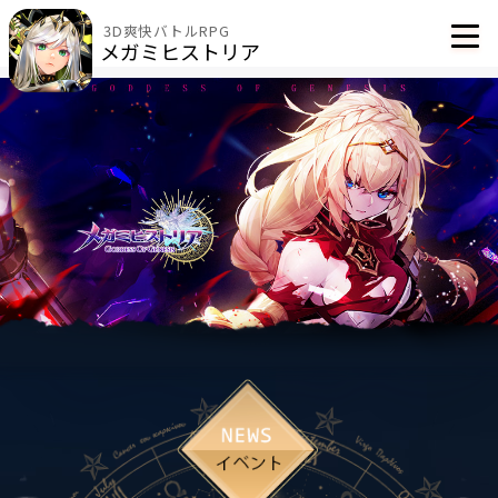
3D爽快バトルRPG
メガミヒストリア